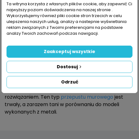
Ta witryna korzysta z własnych plików cookie, aby zapewnić Ci
52,53 zł
38,54 zł
najwyższy poziom doświadczenia na naszej stronie .
Wykorzystujemy również pliki cookie stron trzecich w celu
ulepszenia naszych usług, analizy a nastepnie wyświetlania
reklam związanych z Twoimi preferencjami na podstawie
Pokazano 1-4 z 4 pozycji
analizy Twoich zachowań podczas nawigacji.
Powrót do góry

Zaakceptuj wszystkie
Zalety przepustu murowego do
basenu z ABS
Dostosuj
Jeśli wyposażenie niecki naszego basenu jest
wykonane z tworzywa ABS to wybór
przepustu
Odrzuć
murowego do basenu z ABS
będzie najlepszym
rozwiązaniem. Ten typ
przepustu murowego
jest
trwały, a zarazem tani w porównaniu do modeli
wykonanych z metali.