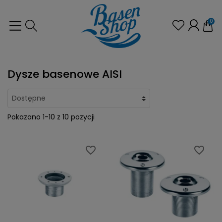
0
Dysze basenowe AISI
Pokazano 1-10 z 10 pozycji
favorite_border
favorite_border