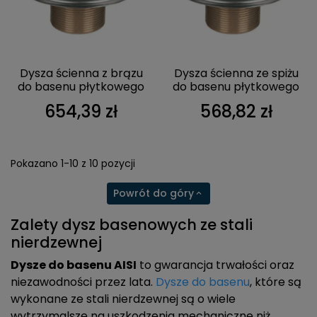
Dysza ścienna z brązu
Dysza ścienna ze spiżu
do basenu płytkowego
do basenu płytkowego
654,39 zł
568,82 zł
Pokazano 1-10 z 10 pozycji
Powrót do góry

Zalety dysz basenowych ze stali
nierdzewnej
Dysze do basenu AISI
to gwarancja trwałości oraz
niezawodności przez lata.
Dysze do basen
u
, które są
wykonane ze stali nierdzewnej są o wiele
wytrzymalsze na uszkodzenia mechaniczne niż