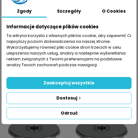
favorite_border
favorite_border
Zgody
Szczegóły
O Cookies
Informacje dotyczące plików cookies
Ta witryna korzysta z własnych plików cookie, aby zapewnić Ci
najwyższy poziom doświadczenia na naszej stronie .
Wykorzystujemy również pliki cookie stron trzecich w celu
ulepszenia naszych usług, analizy a nastepnie wyświetlania
reklam związanych z Twoimi preferencjami na podstawie
analizy Twoich zachowań podczas nawigacji.
Dysza ścienna z brązu
Dysza ścienna ze spiżu
do basenu foliowanego
do basenu foliowanego
808,76 zł
1 256,77 zł
Zaakceptuj wszystkie
Dostosuj
favorite_border
favorite_border
Odrzuć