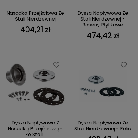
Nasadka Przejściowa Ze
Dysza Napływowa Ze
Stali Nierdzewnej
Stali Nierdzewnej -
Baseny Płytkowe
404,21 zł
474,42 zł
favorite_border
favorite_border
Dysza Napływowa Z
Dysza Napływowa Ze
Nasadką Przejściową -
Stali Nierdzewnej - Folia
Ze Stali...