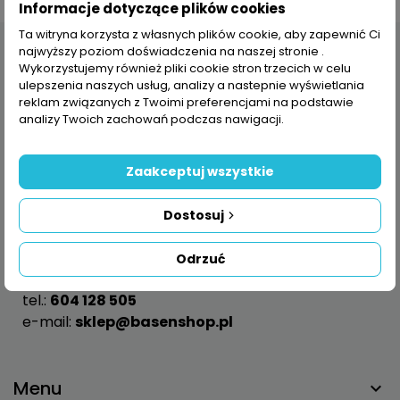
Informacje dotyczące plików cookies
Ta witryna korzysta z własnych plików cookie, aby zapewnić Ci
najwyższy poziom doświadczenia na naszej stronie .
Wykorzystujemy również pliki cookie stron trzecich w celu
ulepszenia naszych usług, analizy a nastepnie wyświetlania
reklam związanych z Twoimi preferencjami na podstawie
analizy Twoich zachowań podczas nawigacji.
Zaakceptuj wszystkie
Dostosuj
ul. Pabianicka 80 C
95-070 Aleksandrów Łódzki
Odrzuć
Polska
tel.:
604 128 505
e-mail:
sklep@basenshop.pl
Menu