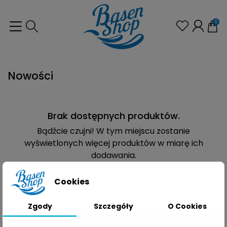
0
Nowości
Brak dostępnych produktów.
Bądźcie czujni! W tym miejscu zostanie
wyświetlonych więcej produktów w miarę ich
dodawania.
Cookies
Zgody
Szczegóły
O Cookies