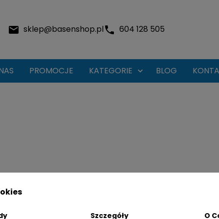
sklep@basenshop.pl
604 128 505
NAS
PROMOCJE
KATEGORIE
BLOG
KONTA

okies
dy
Szczegóły
O C