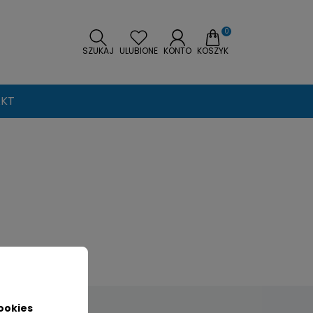
0
SZUKAJ
ULUBIONE
KONTO
KOSZYK
KT
ookies