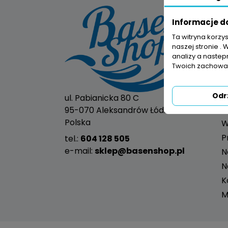
Informacje d
Ta witryna korzy
R
naszej stronie . 
P
analizy a nastep
O
Twoich zachowań
P
L
Odr
ul. Pabianicka 80 C
K
95-070 Aleksandrów Łódzki
Polska
W
P
tel.:
604 128 505
e-mail:
sklep@basenshop.pl
N
N
K
M