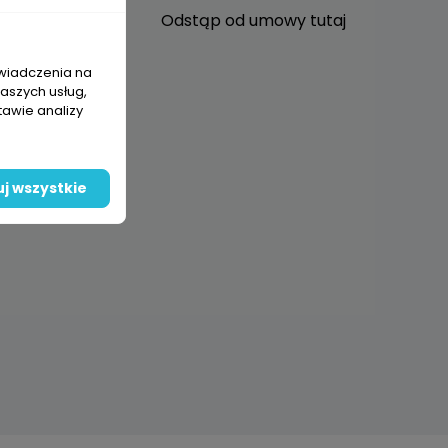
o
Odstąp od umowy tutaj
świadczenia na
naszych usług,
w
tawie analizy
rotów
j wszystkie