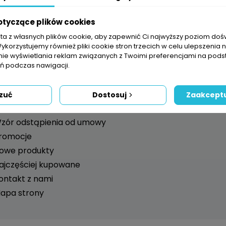
Menu
Twoje kont
otyczące plików cookies
sta z własnych plików cookie, aby zapewnić Ci najwyższy poziom do
egulamin
Dane osobowe
Wykorzystujemy również pliki cookie stron trzecich w celu ulepszenia 
olityka prywatności
Zwroty produktó
nie wyświetlania reklam związanych z Twoimi preferencjami na pods
 nas
Zamówienia
 podczas nawigacji.
łatności i cennik dostaw
Potwierdzenia zw
eksykon
Adresy
zuć
Dostosuj
Zaakceptu
alkulatory basenowe
zór odstąpienia od umowy
romocje
owe produkty
ajczęściej kupowane
ontakt z nami
apa strony