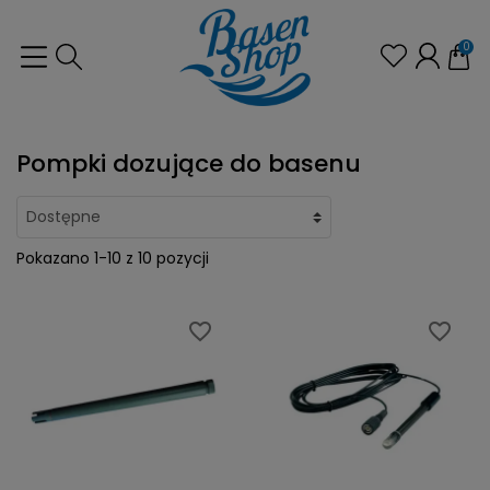
0
Pompki dozujące do basenu
Pokazano 1-10 z 10 pozycji
favorite_border
favorite_border