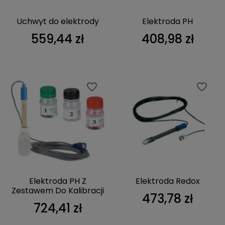
Uchwyt do elektrody
Elektroda PH
559,44 zł
408,98 zł
favorite_border
favorite_border
Elektroda PH Z
Elektroda Redox
Zestawem Do Kalibracji
473,78 zł
724,41 zł