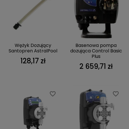
Wężyk Dozujący
Basenowa pompa
Santopren AstralPool
dozująca Control Basic
Plus
128,17 zł
2 659,71 zł
favorite_border
favorite_border