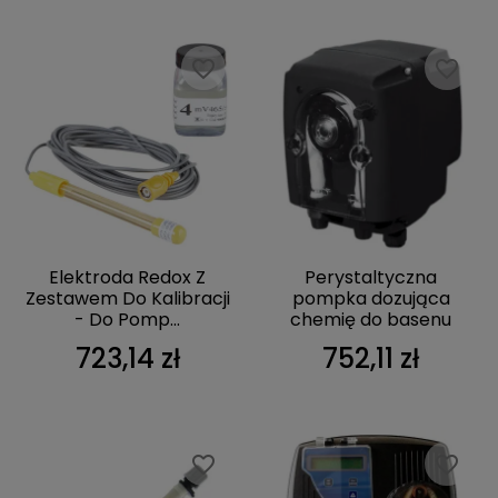
favorite_border
favorite_border
Elektroda Redox Z
Perystaltyczna
Zestawem Do Kalibracji
pompka dozująca
- Do Pomp...
chemię do basenu
723,14 zł
752,11 zł
favorite_border
favorite_border