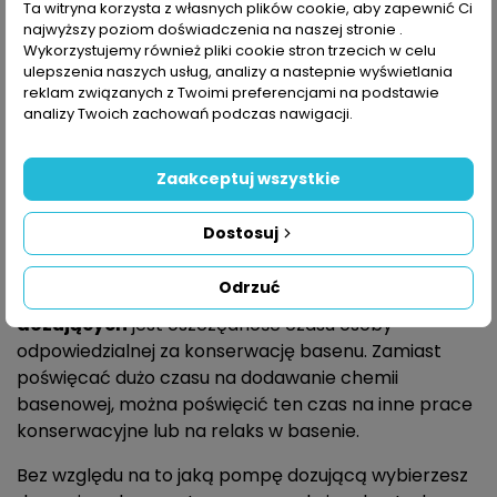
problemu, ponieważ częstotliwość dozowania oraz
Ta witryna korzysta z własnych plików cookie, aby zapewnić Ci
sama ilość
chemii basenowej
nie jest zbyt duża.
najwyższy poziom doświadczenia na naszej stronie .
Wykorzystujemy również pliki cookie stron trzecich w celu
Problemy zaczynają się w przypadku większych
ulepszenia naszych usług, analizy a nastepnie wyświetlania
basenów prywatnych oraz basenów publicznych i
reklam związanych z Twoimi preferencjami na podstawie
aquaparków, gdzie czas poświęcony na tą czynność
analizy Twoich zachowań podczas nawigacji.
może być znaczny. Aby rozwiązać ten problem
stosuje się
pompki dozujące do basenu
, które w
Zaakceptuj wszystkie
kontrolowany sposób pozwalają panować nad tym
procesem.
Dostosuj
Zalety pomp dozujących do basenu
Odrzuć
Podstawową zaletą wszystkich
urządzeń
dozujących
jest oszczędność czasu osoby
odpowiedzialnej za konserwację basenu. Zamiast
poświęcać dużo czasu na dodawanie chemii
basenowej, można poświęcić ten czas na inne prace
konserwacyjne lub na relaks w basenie.
Bez względu na to jaką pompę dozującą wybierzesz