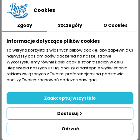
Na przykład: QIIXJXNUI lub QIIXJXNUI#1
Cookies
*
E-mail
Zgody
Szczegóły
O Cookies
Informacje dotyczące plików cookies
Znajdź moje zamówienie
Ta witryna korzysta z własnych plików cookie, aby zapewnić Ci
najwyższy poziom doświadczenia na naszej stronie .
Wykorzystujemy również pliki cookie stron trzecich w celu
ulepszenia naszych usług, analizy a nastepnie wyświetlania
Masz już konto?
Zaloguj się
reklam związanych z Twoimi preferencjami na podstawie
analizy Twoich zachowań podczas nawigacji.
Zaakceptuj wszystkie
Dostosuj
Odrzuć