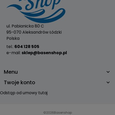
ul. Pabianicka 80 C
95-070 Aleksandrów Łódzki
Polska
tel.:
604 128 505
e-mail:
sklep@basenshop.pl
Menu
Twoje konto
Odstąp od umowy tutaj
©2026
Basenshop