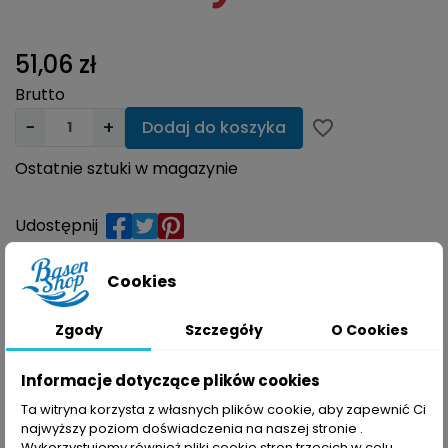
51,06 zł
Brutto
−
+
Dodaj do koszyka
favorite_border
Ostatnie sztuki w magazynie
Udostępnij
Cookies
Opis
Komentarze
Zgody
Szczegóły
O Cookies
Bezpieczeństwo produktów
Informacje dotyczące plików cookies
Ta witryna korzysta z własnych plików cookie, aby zapewnić Ci
najwyższy poziom doświadczenia na naszej stronie .
Wykorzystujemy również pliki cookie stron trzecich w celu