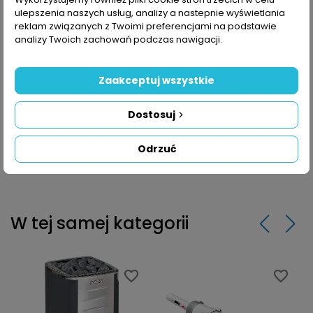
ulepszenia naszych usług, analizy a nastepnie wyświetlania
reklam związanych z Twoimi preferencjami na podstawie
analizy Twoich zachowań podczas nawigacji.
Zaakceptuj wszystkie
Dostosuj
Odrzuć
W tej samej kategorii
favorite_border
favorite_border
favorite_border
favorite_border