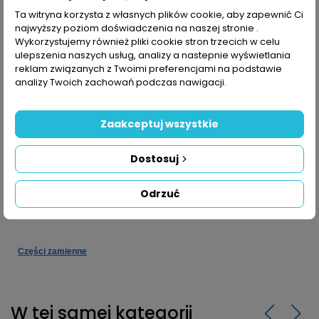
Ta witryna korzysta z własnych plików cookie, aby zapewnić Ci
Do wklejenia rury 90 mm. Regulacja przepływu
najwyższy poziom doświadczenia na naszej stronie .
poprzez obrót pokrywy
Wykorzystujemy również pliki cookie stron trzecich w celu
ulepszenia naszych usług, analizy a nastepnie wyświetlania
Powierzchnia przepływu 0,015m2. Przepływ 0,4m/s
reklam związanych z Twoimi preferencjami na podstawie
analizy Twoich zachowań podczas nawigacji.
(0,20 m3/h)
Maksymalny zalecany przepływ 26m3/h (0,5m/s)
Zaakceptuj wszystkie
Dysze zasysające dostarczane z uszczelkami ,
Dostosuj
kołnierzami i śrubami
Odrzuć
Dokumentacja Techniczna
Części zamienne
W tej samej kategorii