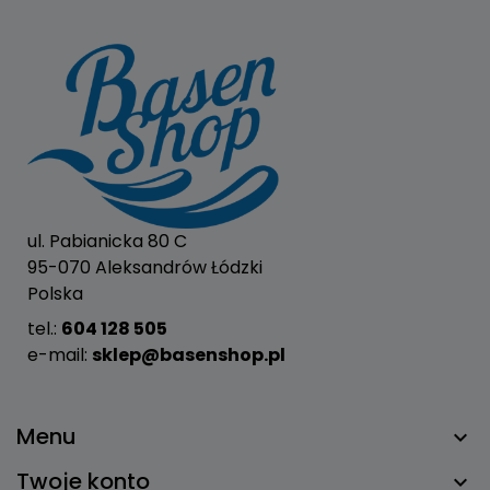
ul. Pabianicka 80 C
95-070 Aleksandrów Łódzki
Polska
tel.:
604 128 505
e-mail:
sklep@basenshop.pl
Menu
Twoje konto