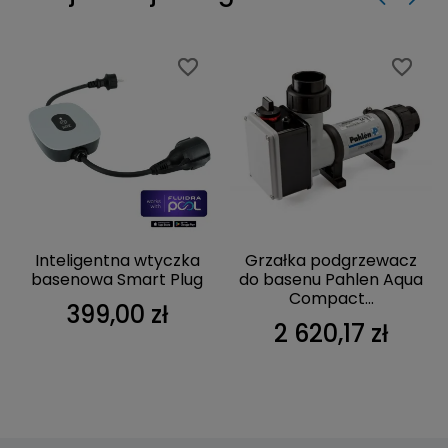
favorite_border
favorite_border
favorite_border
favorite_border
Inteligentna wtyczka
Grzałka podgrzewacz
basenowa Smart Plug
do basenu Pahlen Aqua
Compact...
399,00 zł
2 620,17 zł