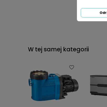
Odr
W tej samej kategorii
favorite_border
favorite_border
favorite_border
favorite_border