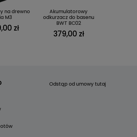
ny na drewno
Akumulatorowy
Pompa ciepł
ia M3
odkurzacz do basenu
AstralPoo
BWT BC02
,00 zł
5 531
379,00 zł
o
Odstąp od umowy tutaj
w
rotów