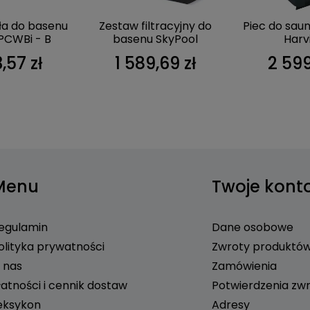
a do basenu
Zestaw filtracyjny do
Piec do sau
PCWBi - B
basenu SkyPool
Harv
,57 zł
1 589,69 zł
2 599
Menu
Twoje kont
egulamin
Dane osobowe
olityka prywatności
Zwroty produktó
 nas
Zamówienia
łatności i cennik dostaw
Potwierdzenia zw
eksykon
Adresy