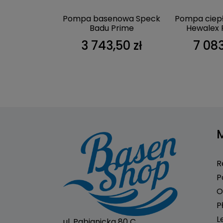
o filtra
Pompa basenowa Speck
Pompa ciepł
owego
Badu Prime
Hewalex 
0 zł
3 743,50 zł
7 083
R
P
O
P
L
ul. Pabianicka 80 C