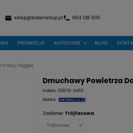
sklep@basenshop.pl
604 128 505
NAS
PROMOCJE
KATEGORIE
BLOG
KONTA

Pracy Ciągłej
Dmuchawy Powietrza Do 
Indeks:
33970-2450
Marka:
Zasilanie:
Trójfazowa