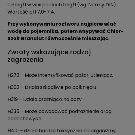
0,6mg/l w whirpoolach 1mg/l (wg. Normy DIN).
Wartość pH 7,0-7,4.
Przy wykonywaniu roztworu najpierw wlać
wodę do pojemnika, potem wsypywać Chlor-
Szok Granulat równocześnie mieszając.
Zwroty wskazujące rodzaj
zagrożenia
H272 – Może intensyfikować pożar; utleniacz.
H302 – Działa szkodliwie po połknięciu
H319 – Działa drażniąco na oczy.
H335 – Może powodować podrażnienie dróg
oddechowych.
H410 – działa bardzo toksycznie na organizmy