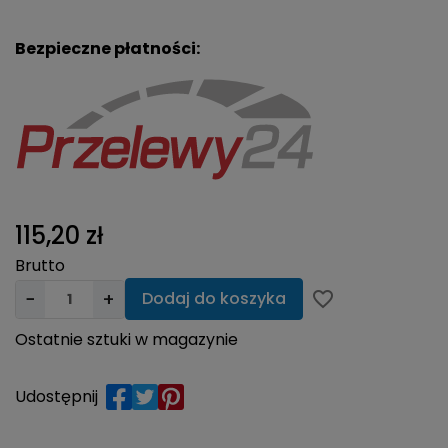
Bezpieczne płatności:
115,20 zł
Brutto
−
+
Dodaj do koszyka
favorite_border
Ostatnie sztuki w magazynie
Udostępnij