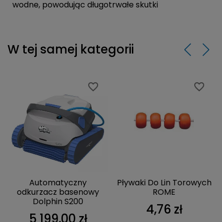
wodne, powodując długotrwałe skutki
W tej samej kategorii
favorite_border
favorite_border
favorite_border
favorite_border
Automatyczny
Pływaki Do Lin Torowych
odkurzacz basenowy
ROME
Dolphin S200
4,76 zł
5 199,00 zł