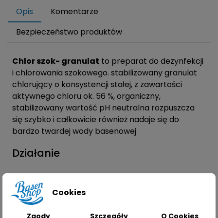
Opis
Komentarze
Bezpieczeństwo produktów
Chlor szok- granulat
to preparat do dezynfekcji
i chlorowania szokowego. stabilizowany granulat
chlorujący o konsystencji stałej, z zawartości
aktywnego chloru ok. 56 %, organiczny,
stabilizowany wartość pH neutralna rozpuszcza
się szybko i całkowicie również nadaje się do
bardzo twardej wody basenowej
Działanie
Działa biobójczo na szczepy:
Cookies
Pseudomonas aeruginosa
Zgody
Szczegóły
O Cookies
Staphylococcus aureus w stężeniu 10mg/l czas