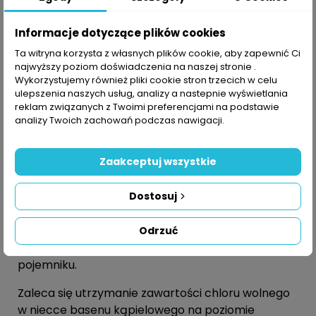
kontaktu 60min. temp 20 stopni C
Informacje dotyczące plików cookies
Stosowanie
Ta witryna korzysta z własnych plików cookie, aby zapewnić Ci
najwyższy poziom doświadczenia na naszej stronie .
Wykorzystujemy również pliki cookie stron trzecich w celu
Przy pierwszym napełnieniu basenu: ok. 80g na
ulepszenia naszych usług, analizy a nastepnie wyświetlania
każde 10 m3 wody. Przy ciągłej dezynfekcji: co 3-6
reklam związanych z Twoimi preferencjami na podstawie
dni ok. 35 g na każde 10 m3 wody.
analizy Twoich zachowań podczas nawigacji.
Do chlorowania szokowego:
dodatkowo oprócz
Zaakceptuj wszystkie
stałego chlorowania, co 2-3 tygodnie dodać 35g
na każde 10 m3 wody basenowej. Dawkowanie
Dostosuj
przeprowadzać wieczorem, poprzez
bezpośrednie wsypanie odpowiedniej ilości wzdłuż
krawędzi basenu do wody, lub też wlanie roztworu
Odrzuć
wcześniej już rozpuszczonego w plastikowym
pojemniku.
Zaleca się utrzymanie zawartości chloru wolnego
w niecce basenu kąpielowego na poziomie