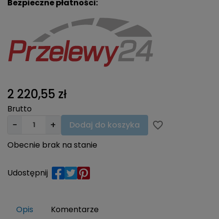
Bezpieczne płatności:
2 220,55 zł
Brutto
−
+
Dodaj do koszyka
favorite_border
Obecnie brak na stanie
Udostępnij
Opis
Komentarze