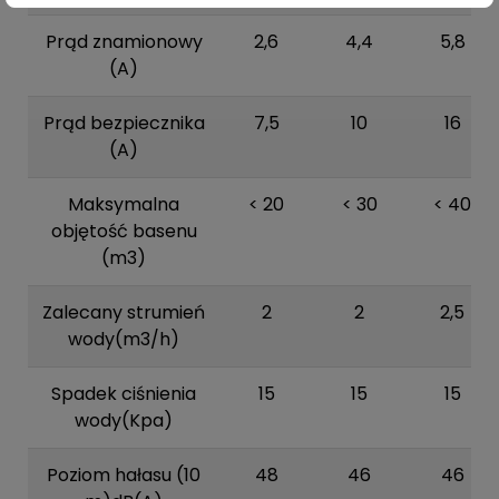
Prąd znamionowy
2,6
4,4
5,8
(A)
Prąd bezpiecznika
7,5
10
16
(A)
Maksymalna
< 20
< 30
< 40
objętość basenu
(m3)
Zalecany strumień
2
2
2,5
wody(m3/h)
Spadek ciśnienia
15
15
15
wody(Kpa)
Poziom hałasu (10
48
46
46