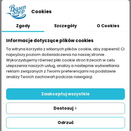
COP
3,4
3,5
3,5
Cookies
Zgody
Szczegóły
O Cookies
Dane ogólne
Informacje dotyczące plików cookies
Napięcie: 220‐240V~50Hz/1PH
Ta witryna korzysta z własnych plików cookie, aby zapewnić Ci
Maksymalne/minimalne ciśnienie robocze:
najwyższy poziom doświadczenia na naszej stronie .
Wykorzystujemy również pliki cookie stron trzecich w celu
4.2/0.05
ulepszenia naszych usług, analizy a nastepnie wyświetlania
reklam związanych z Twoimi preferencjami na podstawie
Wymiennik ciepła: Tytanowy wymiennik ciepła w
analizy Twoich zachowań podczas nawigacji.
PCV
Stopień ochrony: IPX4
Zaakceptuj wszystkie
Wlot.wylot rury (mm): 38/32
Dostosuj
Model (Kod
HPM20
HPM30
HPM40
Odrzuć
produktu)
(71245)
(71258)
(71606)