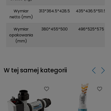
Wymiar
313*364.5*428.5
435*436.5*511.5
netto (mm)
Wymiar
380*455*500
496*525*575
opakowania
(mm)
W tej samej kategorii
favorite_border
favorite_border
favorite_border
favorite_border