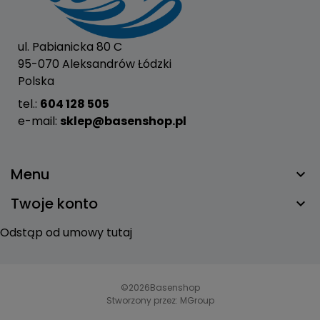
ul. Pabianicka 80 C
95-070 Aleksandrów Łódzki
Polska
tel.:
604 128 505
e-mail:
sklep@basenshop.pl
Menu
Twoje konto
Odstąp od umowy tutaj
©2026
Basenshop
Stworzony przez:
MGroup