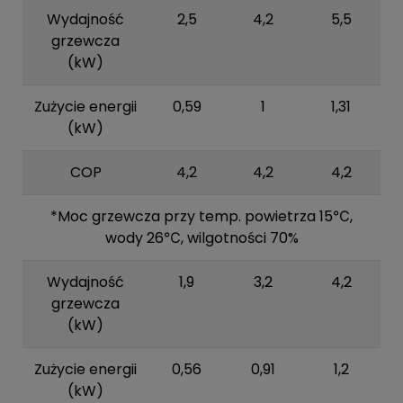
Wydajność
2,5
4,2
5,5
grzewcza
(kW)
Zużycie energii
0,59
1
1,31
(kW)
COP
4,2
4,2
4,2
*Moc grzewcza przy temp. powietrza 15℃,
wody 26℃, wilgotności 70%
Wydajność
1,9
3,2
4,2
grzewcza
(kW)
Zużycie energii
0,56
0,91
1,2
(kW)