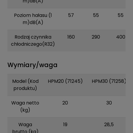
m)dB(A)
Poziom hałasu (1
57
55
55
m)dB(A)
Rodzaj czynnika
160
290
400
chłodniczego(R32)
Wymiary/waga
Model (Kod
HPM20 (71245)
HPM30 (71258)
produktu)
Waga netto
20
30
(kg)
Waga
19
28,5
brutto (kg)