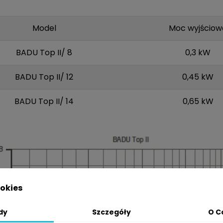
Model
Moc wyjściow
BADU Top II/ 8
0,3 kW
BADU Top II/ 12
0,45 kW
BADU Top II/ 14
0,65 kW
okies
dy
Szczegóły
O C