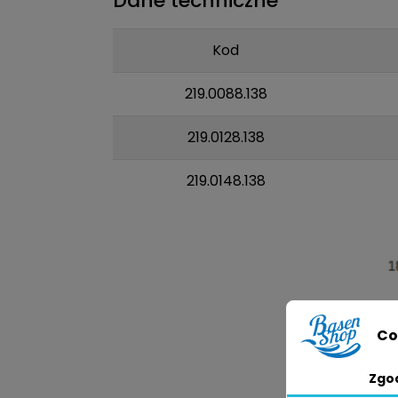
Dane techniczne
Kod
219.0088.138
219.0128.138
219.0148.138
Co
Zgo