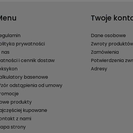
Menu
Twoje kont
egulamin
Dane osobowe
olityka prywatności
Zwroty produktó
 nas
Zamówienia
łatności i cennik dostaw
Potwierdzenia zw
eksykon
Adresy
alkulatory basenowe
zór odstąpienia od umowy
romocje
owe produkty
ajczęściej kupowane
ontakt z nami
apa strony