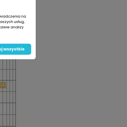
świadczenia na
naszych usług,
tawie analizy
j wszystkie