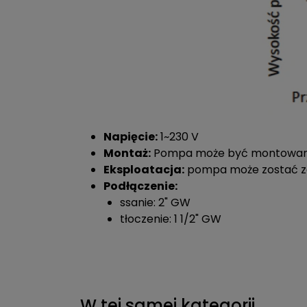
Napięcie:
1~230 V
Montaż:
Pompa może być montowana 
Eksploatacja:
pompa może zostać za
Podłączenie:
ssanie: 2" GW
tłoczenie: 1 1/2" GW
W tej samej kategorii