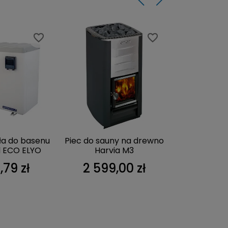
favorite_border
favorite_border
favorite_border
favorite_border
a do basenu
Piec do sauny na drewno
Filtr Aster 
l ECO ELYO
Harvia M3
boc
,79 zł
2 599,00 zł
2 583