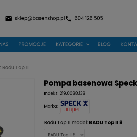
sklep@basenshop.pl
604 128 505
NAS
PROMOCJE
KATEGORIE
BLOG
KONTA

Badu Top II
Pompa basenowa Speck 
Indeks:
219.0088.138
Marka:
Badu Top II model:
BADU Top II 8