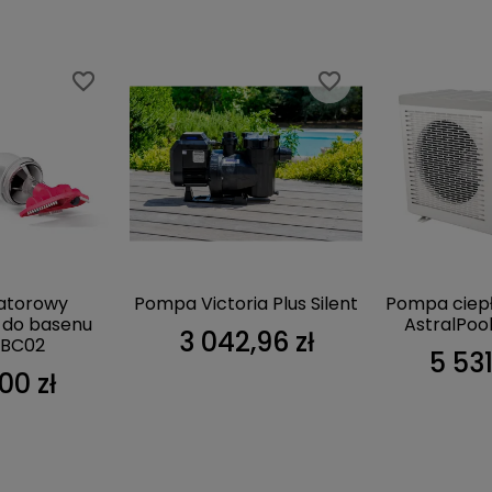
favorite_border
favorite_border
favorite_border
favorite_border
atorowy
Pompa Victoria Plus Silent
Pompa ciepł
 do basenu
AstralPoo
3 042,96 zł
BC02
5 531
00 zł