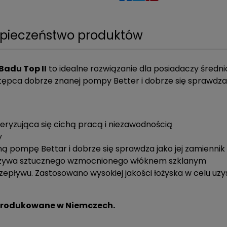
pieczeństwo produktów
Badu Top II
to idealne rozwiązanie dla posiadaczy średni
tępca dobrze znanej pompy Better i dobrze się sprawdza 
eryzująca się cichą pracą i niezawodnością
y
ą pompę Bettar i dobrze się sprawdza jako jej zamiennik
orzywa sztucznego wzmocnionego włóknem szklanym
zepływu. Zastosowano wysokiej jakości łożyska w celu uz
- Produkowane w Niemczech.