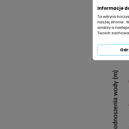
Informacje d
Ta witryna korzy
naszej stronie . 
analizy a nastep
Twoich zachowań
Odr