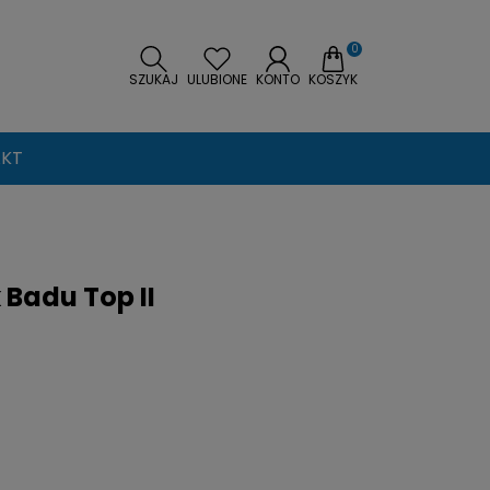
0
SZUKAJ
ULUBIONE
KONTO
KOSZYK
KT
Badu Top II