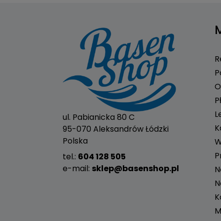
R
P
O
P
L
ul. Pabianicka 80 C
K
95-070 Aleksandrów Łódzki
Polska
W
P
tel.:
604 128 505
e-mail:
sklep@basenshop.pl
N
N
K
M