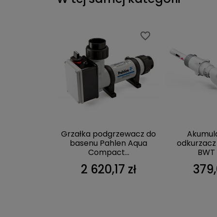
favorite_border
favorite_border
favorite_border
favorite_border
testowania
Grzałka podgrzewacz do
Akumul
 wody Blue
basenu Pahlen Aqua
odkurzacz
eck
Compact...
BWT 
8 zł
2 620,17 zł
379,