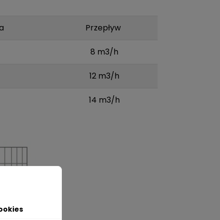
a
Przepływ
8 m3/h
12 m3/h
14 m3/h
ookies