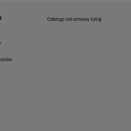
o
Odstąp od umowy tutaj
w
rotów