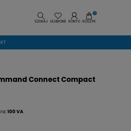
0
SZUKAJ
ULUBIONE
KONTO
KOSZYK
KT
ommand Connect Compact
ra:
100 VA