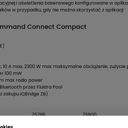
acyjnej i oświetlenia basenowego konfigurowane w aplikac
ików w przypadku, gdy nie można skorzystać z aplikacji
 Command Connect Compact
PE)
Hz, 10 A max, 2300 W max maksymalne obciążenie, zużycie 
wer 100 mW
dBm max radio power
Bluetooth przez Fluidra Pool
a zakupu iQBridge ZB)
75799
75800
okies