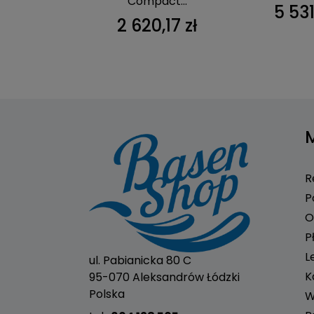
BC02
Compact...
5 531
00 zł
2 620,17 zł
R
P
O
P
L
ul. Pabianicka 80 C
K
95-070 Aleksandrów Łódzki
Polska
W