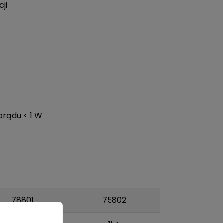
ji
prądu < 1 W
78801
75802