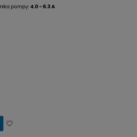
lnika pompy:
4.0 - 6.3 A
favorite_border