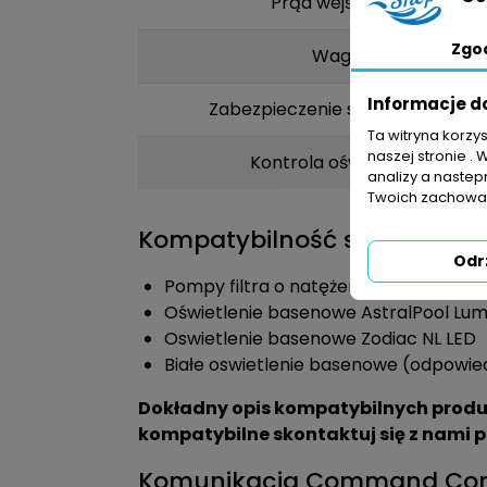
Prąd wejściowy
Zgo
Waga
Informacje d
Zabezpieczenie silnika pompy
Ta witryna korzy
naszej stronie . 
Kontrola oświetlenia
analizy a nastep
Twoich zachowań
Kompatybilność sterownik
Odr
Pompy filtra o natężeniu prądu mniejs
Oświetlenie basenowe AstralPool Lum
Oswietlenie basenowe Zodiac NL LED
Białe oswietlenie basenowe (odpowi
Dokładny opis kompatybilnych produkt
kompatybilne skontaktuj się z nami 
Komunikacja Command Conne