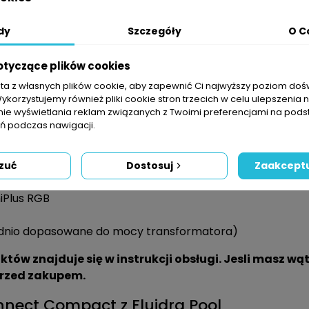
7,5 A
11 A
dy
Szczegóły
O C
3,5 Kg
3,5 Kg
otyczące plików cookies
4.0 - 6.3 A
6.3 -10 A
sta z własnych plików cookie, aby zapewnić Ci najwyższy poziom do
Wykorzystujemy również pliki cookie stron trzecich w celu ulepszenia 
12V 100VA C4
12V 100VA C4
nie wyświetlania reklam związanych z Twoimi preferencjami na pods
 podczas nawigacji.
a Command Connect Compact
zuć
Dostosuj
Zaakceptu
zym niż 10 A
iPlus RGB
ednio dopasowane do mocy transformatora)
ów znajduje się w instrukcji obsługi. Jesli masz wąt
przed zakupem.
ct Compact​ z Fluidra Pool