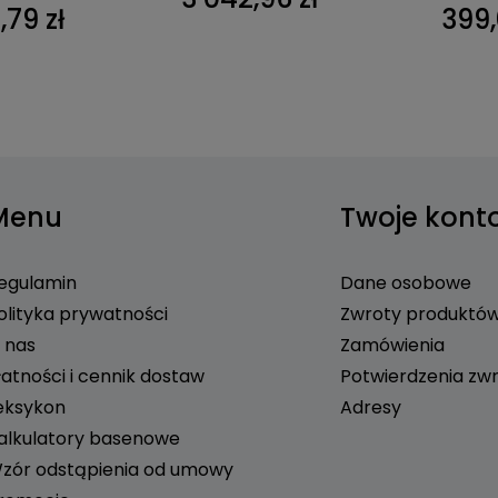
,79 zł
399,
Menu
Twoje kont
egulamin
Dane osobowe
olityka prywatności
Zwroty produktó
 nas
Zamówienia
łatności i cennik dostaw
Potwierdzenia zw
eksykon
Adresy
alkulatory basenowe
zór odstąpienia od umowy