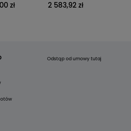
00 zł
2 583,92 zł
2 299
o
Odstąp od umowy tutaj
w
rotów