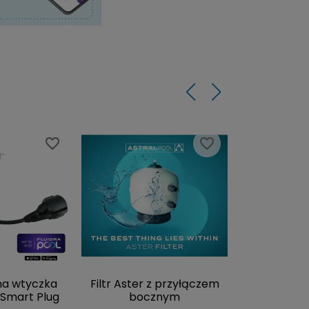
favorite_border
favorite_border
favorite_border
favorite_border
na wtyczka
Filtr Aster z przyłączem
Piec do saun
Smart Plug
bocznym
Harvi