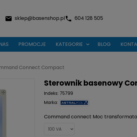
sklep@basenshop.pl
604 128 505
NAS
PROMOCJE
KATEGORIE
BLOG
KONTA

ommand Connect Compact
Sterownik basenowy C
Indeks:
75799
Marka:
Command connect Moc transformato