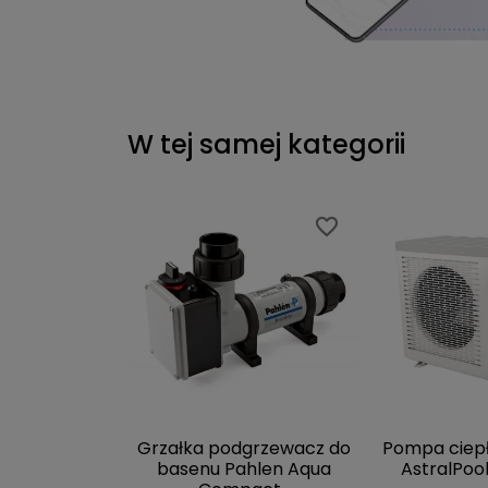
W tej samej kategorii
favorite_border
favorite_border
favorite_border
favorite_border
atorowy
Grzałka podgrzewacz do
Pompa ciepł
 do basenu
basenu Pahlen Aqua
AstralPoo