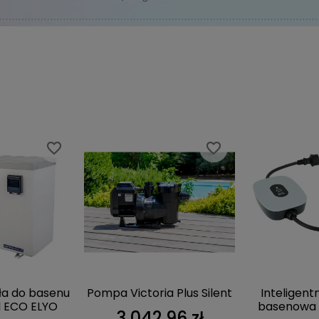
favorite_border
favorite_border
favorite_border
favorite_border
a do basenu
Pompa Victoria Plus Silent
Inteligent
l ECO ELYO
basenowa 
3 042,96 zł