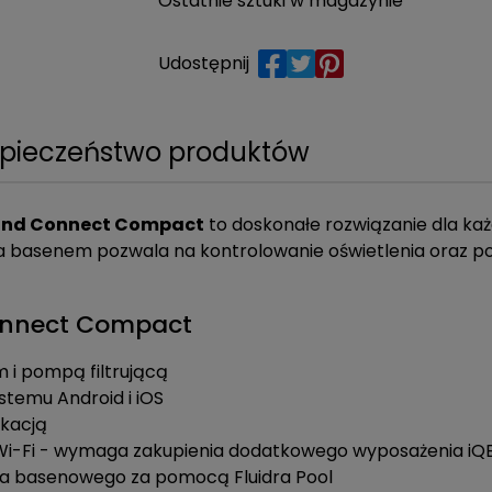
Ostatnie sztuki w magazynie
Udostępnij
pieczeństwo produktów
d Connect Compact
to doskonałe rozwiązanie dla ka
ca basenem pozwala na kontrolowanie oświetlenia oraz po
onnect Compact
 i pompą filtrującą
stemu Android i iOS
ikacją
Wi-Fi - wymaga zakupienia dodatkowego wyposażenia iQB
nia basenowego za pomocą Fluidra Pool