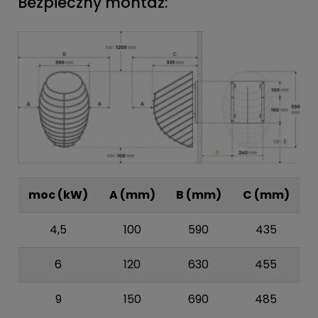
Bezpieczny montaż:
moc (kW)
A (mm)
B (mm)
C (mm)
4,5
100
590
435
6
120
630
455
9
150
690
485