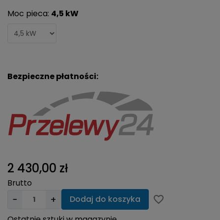
Moc pieca:
4,5 kW
Bezpieczne płatności:
2 430,00 zł
Brutto
−
+
Dodaj do koszyka
favorite_border
Ostatnie sztuki w magazynie