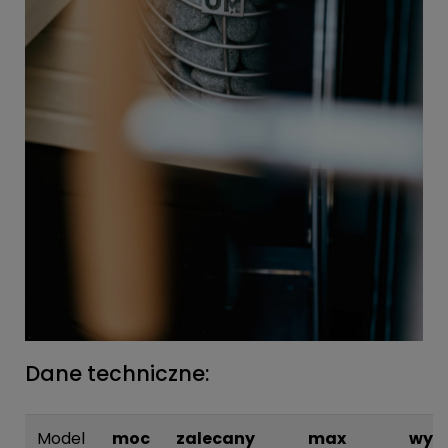
Dane techniczne:
Model
moc
zalecany
max
wym