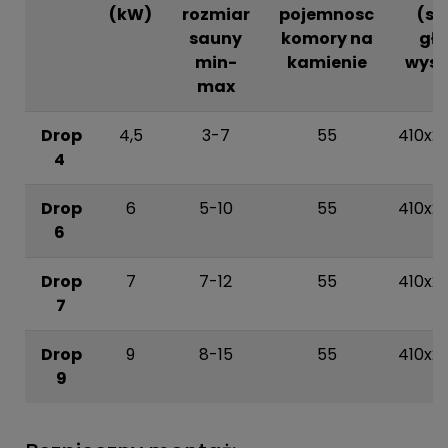
(kW)
rozmiar
pojemnosc
(sze
sauny
komory na
głę
min-
kamienie
wys.
max
Drop
4,5
3-7
55
410x2
4
Drop
6
5-10
55
410x2
6
Drop
7
7-12
55
410x2
7
Drop
9
8-15
55
410x2
9