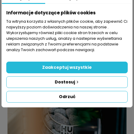
Wykonany ze stali nierdzewnej
Minimalistyczna budowa
Informacje dotyczące plików cookies
Kompaktowość
Ta witryna korzysta z własnych plików cookie, aby zapewnić Ci
Możliwość dołożenia dedykowanego sterownika
najwyższy poziom doświadczenia na naszej stronie .
Wykorzystujemy również pliki cookie stron trzecich w celu
ulepszenia naszych usług, analizy a nastepnie wyświetlania
Gwarancja 5 lat !
(gwarancja nie obejmuje
reklam związanych z Twoimi preferencjami na podstawie
grzałki)
analizy Twoich zachowań podczas nawigacji.
Zaakceptuj wszystkie
Dostosuj
Odrzuć