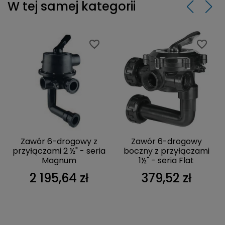
W tej samej kategorii
favorite_border
favorite_border
favorite_border
favorite_border
Zawór 6-drogowy z
Zawór 6-drogowy
przyłączami 2 ½" - seria
boczny z przyłączami
Magnum
1½" - seria Flat
2 195,64 zł
379,52 zł