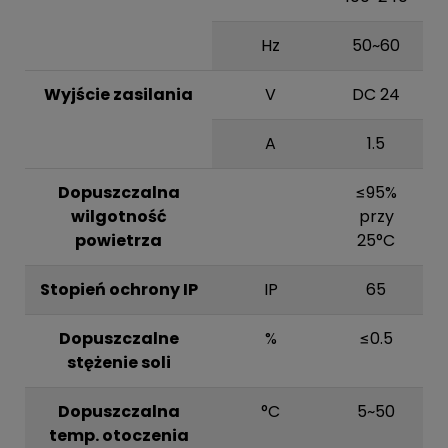
Hz
50~60
Wyjście zasilania
V
DC 24
A
1.5
Dopuszczalna
≤95%
wilgotność
przy
powietrza
25°C
Stopień ochrony IP
IP
65
Dopuszczalne
%
≤0.5
stężenie soli
Dopuszczalna
°C
5~50
temp. otoczenia