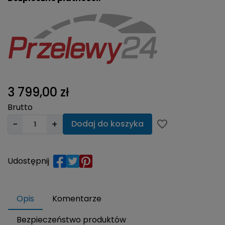
3 799,00 zł
Brutto
−
+
Dodaj do koszyka
favorite_border
Udostępnij
Opis
Komentarze
Bezpieczeństwo produktów