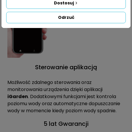
Dostosuj
Odrzuć
Sterowanie aplikacją
Możliwość zdalnego sterowania oraz
monitorowania urządzenia dzięki aplikacji
iGarden
. Dodatkowymi funkcjami jest kontrola
poziomu wody oraz automatyczne dopuszczanie
wody w momencie kiedy poziom wody spadnie.
5 lat Gwarancji