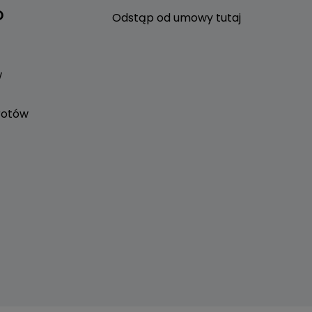
o
Odstąp od umowy tutaj
w
rotów