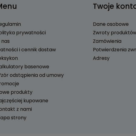
Menu
Twoje kont
egulamin
Dane osobowe
olityka prywatności
Zwroty produktó
 nas
Zamówienia
łatności i cennik dostaw
Potwierdzenia zw
eksykon
Adresy
alkulatory basenowe
zór odstąpienia od umowy
romocje
owe produkty
ajczęściej kupowane
ontakt z nami
apa strony