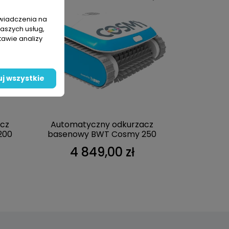
świadczenia na
naszych usług,
tawie analizy
j wszystkie
cz
Automatyczny odkurzacz
200
basenowy BWT Cosmy 250
4 849,00 zł