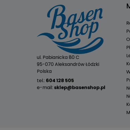
R
P
O
P
L
ul. Pabianicka 80 C
K
95-070 Aleksandrów Łódzki
Polska
W
P
tel.:
604 128 505
e-mail:
sklep@basenshop.pl
N
N
K
M