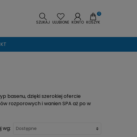
0
SZUKAJ
ULUBIONE
KONTO
KOSZYK
KT
p basenu, dzięki szerokiej ofercie
nów rozporowych i wanien SPA aż po w
j wg: