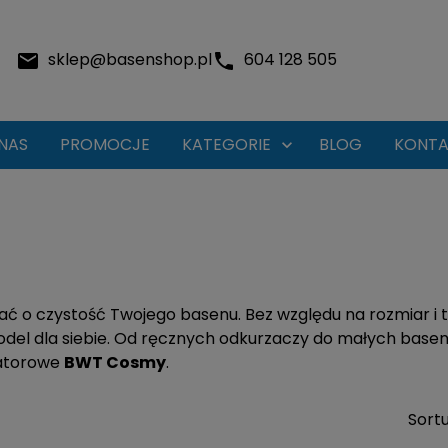
sklep@basenshop.pl
604 128 505
NAS
PROMOCJE
KATEGORIE
BLOG
KONTA

T
ć o czystość Twojego basenu. Bez względu na rozmiar i ty
del dla siebie. Od ręcznych odkurzaczy do małych base
latorowe
BWT Cosmy
.
Sortu