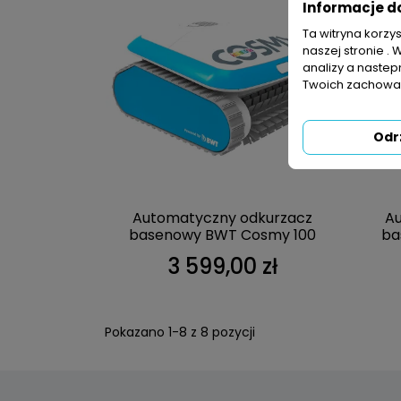
Informacje d
Ta witryna korzy
naszej stronie . 
analizy a nastep
Twoich zachowań
Odr
Automatyczny odkurzacz
A
basenowy BWT Cosmy 100
ba
3 599,00 zł
Pokazano 1-8 z 8 pozycji