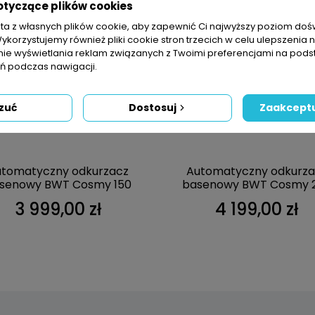
otyczące plików cookies
sta z własnych plików cookie, aby zapewnić Ci najwyższy poziom do
Wykorzystujemy również pliki cookie stron trzecich w celu ulepszenia 
nie wyświetlania reklam związanych z Twoimi preferencjami na pods
 podczas nawigacji.
zuć
Dostosuj
Zaakceptu
utomatyczny odkurzacz
Automatyczny odkurza
senowy BWT Cosmy 150
basenowy BWT Cosmy 
3 999,00 zł
4 199,00 zł