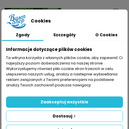
favorite_border
favorite_border
Cookies
Zgody
Szczegóły
O Cookies
Informacje dotyczące plików cookies
Ta witryna korzysta z własnych plików cookie, aby zapewnić Ci
najwyższy poziom doświadczenia na naszej stronie .
Kurtyna Wodna DELUXE
Kotwa Do Atrakcji
Wykorzystujemy również pliki cookie stron trzecich w celu
Wodnych - Okrągła -
22 084,23 zł
ulepszenia naszych usług, analizy a nastepnie wyświetlania
254 mm
reklam związanych z Twoimi preferencjami na podstawie
7 419,04 zł
analizy Twoich zachowań podczas nawigacji.
Zaakceptuj wszystkie
favorite_border
favorite_border
Dostosuj