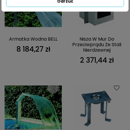
Odrzuć
Armatka Wodna BELL
Nisza W Mur Do
Przeciwprądu Ze Stali
8 184,27 zł
Nierdzewnej
2 371,44 zł
favorite_border
favorite_border