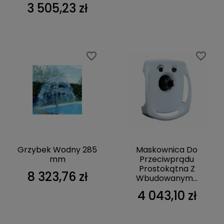
3 505,23 zł
favorite_border
favorite_border
Grzybek Wodny 285
Maskownica Do
mm
Przeciwprądu
Prostokątna Z
8 323,76 zł
Wbudowanym...
4 043,10 zł