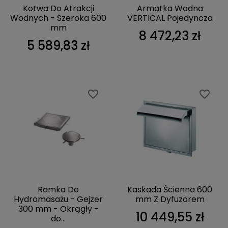
Kotwa Do Atrakcji
Armatka Wodna
Wodnych - Szeroka 600
VERTICAL Pojedyncza
mm
8 472,23 zł
5 589,83 zł
favorite_border
favorite_border
Ramka Do
Kaskada Ścienna 600
Hydromasażu - Gejzer
mm Z Dyfuzorem
300 mm - Okrągły -
10 449,55 zł
do...