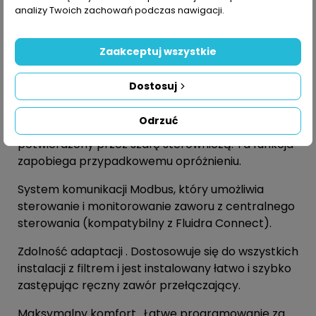
Spłukać .
Odbywa się to automatycznie po
analizy Twoich zachowań podczas nawigacji.
każdym praniu. Circulation . Naciśnij przycisk, aby
włączyć tę funkcję.
Zaakceptuj wszystkie
Zamknięte .
Naciśnij przycisk, aby odizolować wlot
pompy od wylotów.
Dostosuj
Opróżniony .
Dokonuje się tego za pomocą
Odrzuć
przycisku, który ustawia zawór i musi zostać
potwierdzony przez szafę sterowniczą. Ta funkcja
zapobiega przypadkowemu opróżnieniu.
System komunikacji Modbus, który umożliwia
sterowanie i monitorowanie zaworu z centralnego
sterowania (kompatybilny z Fluidra Connect).
Zdolność adaptacji . Dostosowuje się do wszystkich
instalacji z filtrem i jest instalowany łatwo i szybko
zastępując ręczny zawór przełączający.
Maksymalny komfort . Łatwe programowanie za