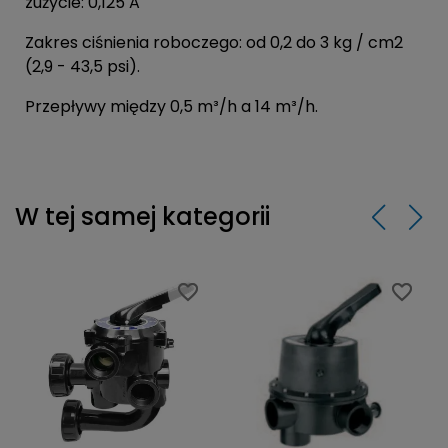
zużycie: 0,125 A
Zakres ciśnienia roboczego: od 0,2 do 3 kg / cm2
(2,9 - 43,5 psi).
Przepływy między 0,5 m³/h a 14 m³/h.
W tej samej kategorii
favorite_border
favorite_border
favorite_border
favorite_border