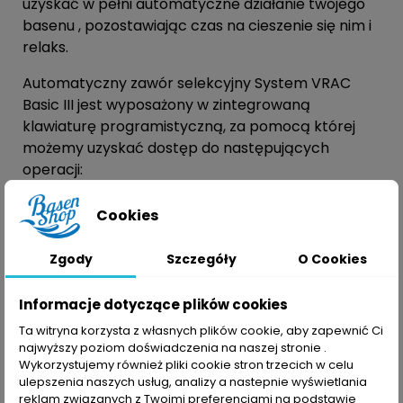
uzyskać w pełni automatyczne działanie twojego
basenu , pozostawiając czas na cieszenie się nim i
relaks.
Automatyczny zawór selekcyjny System VRAC
Basic III jest wyposażony w zintegrowaną
klawiaturę programistyczną, za pomocą której
możemy uzyskać dostęp do następujących
operacji:
Filtracja .
Uruchamia się, gdy otrzyma
Cookies
zamówienie timera zainstalowanego w panelu
sterowania lub dowolnego innego
Zgody
Szczegóły
O Cookies
zaprogramowanego zewnętrznie.
Informacje dotyczące plików cookies
Wash .
Wchodzi automatycznie przez sygnał
przełącznika ciśnienia, z częstotliwością prania
Ta witryna korzysta z własnych plików cookie, aby zapewnić Ci
najwyższy poziom doświadczenia na naszej stronie .
przez klawiaturę (co tydzień, codziennie, WYŁ.), To
Wykorzystujemy również pliki cookie stron trzecich w celu
znaczy według czasu i przełącznika ciśnienia.
ulepszenia naszych usług, analizy a nastepnie wyświetlania
reklam związanych z Twoimi preferencjami na podstawie