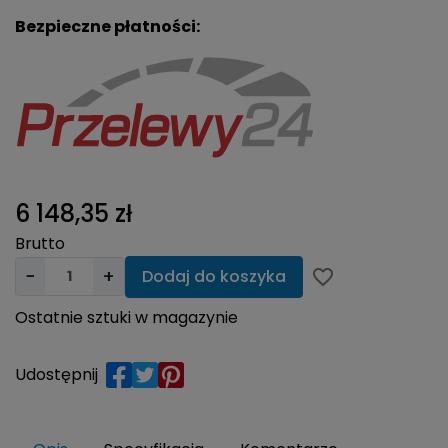
Bezpieczne płatności:
6 148,35 zł
Brutto
−
+
Dodaj do koszyka
favorite_border
Ostatnie sztuki w magazynie
Udostępnij